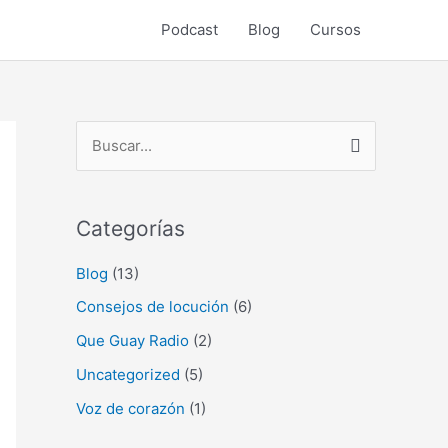
Podcast
Blog
Cursos
B
u
s
Categorías
c
a
Blog
(13)
r
Consejos de locución
(6)
p
Que Guay Radio
(2)
o
Uncategorized
(5)
r
Voz de corazón
(1)
: