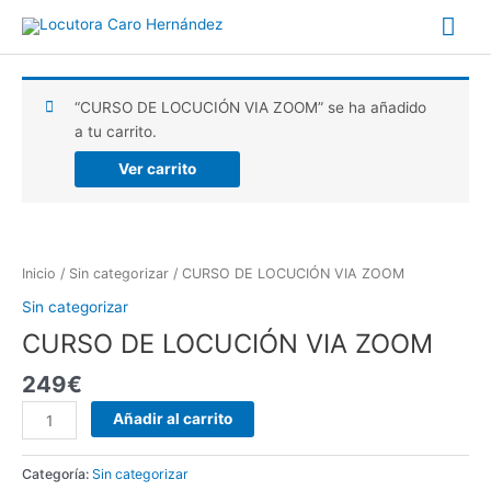
Ir
Me
al
contenido
prin
“CURSO DE LOCUCIÓN VIA ZOOM” se ha añadido
a tu carrito.
Ver carrito
CURSO
DE
Inicio
/
Sin categorizar
/ CURSO DE LOCUCIÓN VIA ZOOM
LOCUCIÓN
Sin categorizar
VIA
CURSO DE LOCUCIÓN VIA ZOOM
ZOOM
cantidad
249
€
Añadir al carrito
Categoría:
Sin categorizar