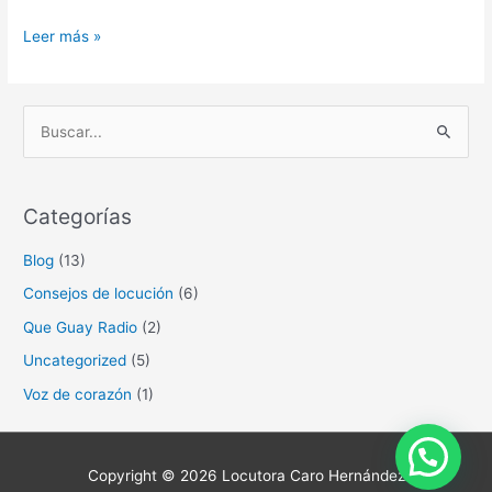
Leer más »
B
u
s
Categorías
c
a
Blog
(13)
r
Consejos de locución
(6)
p
Que Guay Radio
(2)
o
Uncategorized
(5)
r
Voz de corazón
(1)
:
Copyright © 2026
Locutora Caro Hernández