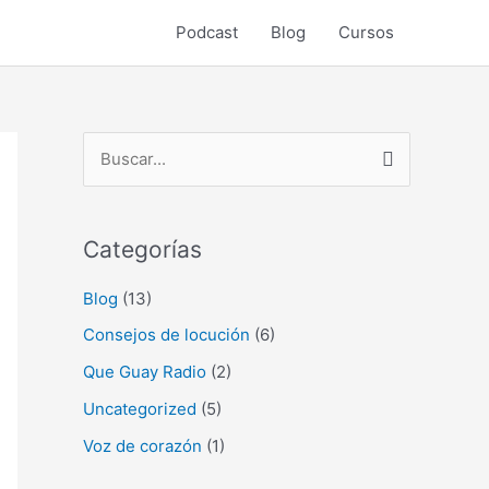
Podcast
Blog
Cursos
B
u
s
Categorías
c
a
Blog
(13)
r
Consejos de locución
(6)
p
Que Guay Radio
(2)
o
Uncategorized
(5)
r
Voz de corazón
(1)
: