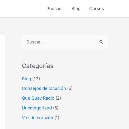
Podcast
Blog
Cursos
B
u
s
Categorías
c
a
Blog
(13)
r
Consejos de locución
(6)
p
Que Guay Radio
(2)
o
Uncategorized
(5)
r
Voz de corazón
(1)
: